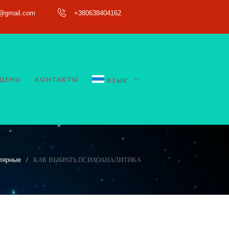
a@gmail.com
+380638404162
ЦЕНЫ
КОНТАКТЫ
ЯЗЫК
лярные
КАК ВЫБРАТЬ ПСИХОАНАЛИТИКА