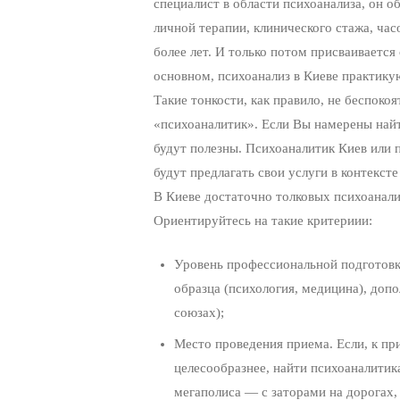
специалист в области психоанализа, он о
личной терапии, клинического стажа, часо
более лет. И только потом присваивается
основном, психоанализ в Киеве практику
Такие тонкости, как правило, не беспоко
«психоаналитик». Если Вы намерены найт
будут полезны. Психоаналитик Киев или 
будут предлагать свои услуги в контексте
В Киеве достаточно толковых психоанали
Ориентируйтесь на такие критериии:
Уровень профессиональной подготовк
образца (психология, медицина), доп
союзах);
Место проведения приема. Если, к при
целесообразнее, найти психоаналитика
мегаполиса — с заторами на дорогах,