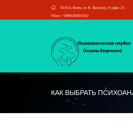
01014, Киев, ул. К. Билокур, 6 офис 21.
Viber: +380638404162
КАК ВЫБРАТЬ ПСИХОА