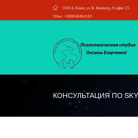
01014, Киев, ул. К. Билокур, 6 офис 21.
Viber: +380638404162
КОНСУЛЬТАЦИЯ ПО SK