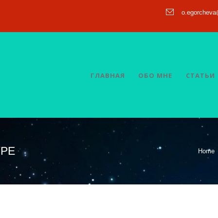
o.egorchev
ГЛАВНАЯ
ОБО МНЕ
СТАТЬИ
YPE
Home