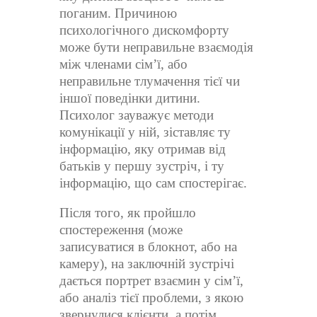
поганим. Причиною
психологічного дискомфорту
може бути неправильне взаємодія
між членами сім’ї, або
неправильне тлумачення тієї чи
іншої поведінки дитини.
Психолог зауважує методи
комунікації у ній, зіставляє ту
інформацію, яку отримав від
батьків у першу зустріч, і ту
інформацію, що сам спостерігає.
Після того, як пройшло
спостереження (може
записуватися в блокнот, або на
камеру), на заключній зустрічі
дається портрет взаємин у сім’ї,
або аналіз тієї проблеми, з якою
звернулися клієнти, а потім,