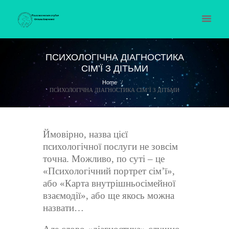
ПСИХОЛОГІЧНА ДІАГНОСТИКА
СІМ’Ї З ДІТЬМИ
Home
ПСИХОЛОГІЧНА ДІАГНОСТИКА СІМ’Ї З ДІТЬМИ
Ймовірно, назва цієї
психологічної послуги не зовсім
точна. Можливо, по суті – це
«Психологічний портрет сім’ї»,
або «Карта внутрішньосімейної
взаємодії», або ще якось можна
назвати…