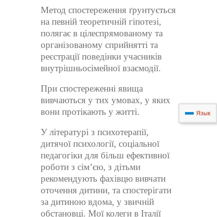
Метод спостереження ґрунтується
на певній теоретичній гіпотезі,
полягає в цілеспрямованому та
організованому сприйнятті та
реєстрації поведінки учасників
внутрішньосімейної взаємодії.
При спостереженні явища
вивчаються у тих умовах, у яких
вони протікають у житті.
Язык
У літературі з психотерапії,
дитячої психології, соціальної
педагогіки для більш ефективної
роботи з сім’єю, з дітьми
рекомендують фахівцю вивчати
оточення дитини, та спостерігати
за дитиною вдома, у звичній
обстановці. Мої колеги в Італії