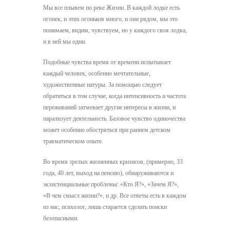
Мы все плывем по реке Жизни. В каждой лодке есть
огонек, и этих огоньков много, и они рядом, мы это
понимаем, видим, чувствуем, но у каждого своя лодка,
и в ней мы одни.
Подобные чувства время от времени испытывает
каждый человек, особенно мечтательные,
художественные натуры. За помощью следует
обратиться в том случае, когда интенсивность и частота
переживаний затмевает другие интересы в жизни, и
парализует деятельность. Базовое чувство одиночества
может особенно обостряться при раннем детском
травматическом опыте.
Во время зрелых жизненных кризисов, (примерно, 33
года, 40 лет, выход на пенсию), обнаруживаются и
экзистенциальные проблемы: «Кто Я?», «Зачем Я?»,
«В чем смысл жизни?», и др. Все ответы есть в каждом
из нас, психолог, лишь старается сделать поиски
безопасными.