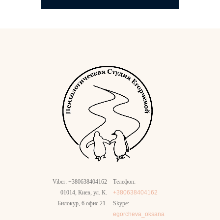
Viber: +380638404162
Телефон:
01014, Киев, ул. К.
+380638404162
Билокур, 6 офис 21.
Skype:
egorcheva_oksana