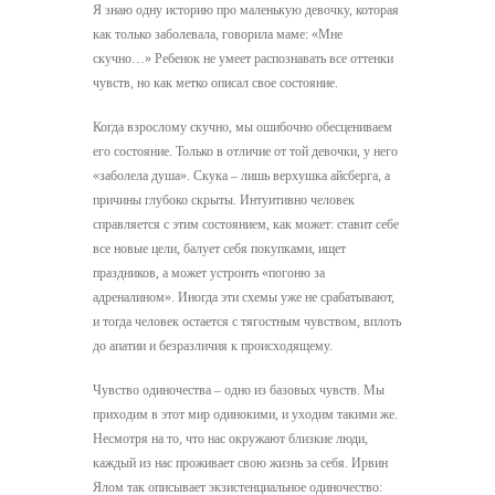
Я знаю одну историю про маленькую девочку, которая
как только заболевала, говорила маме: «Мне
скучно…» Ребенок не умеет распознавать все оттенки
чувств, но как метко описал свое состояние.
Когда взрослому скучно, мы ошибочно обесцениваем
его состояние. Только в отличие от той девочки, у него
«заболела душа». Скука – лишь верхушка айсберга, а
причины глубоко скрыты. Интуитивно человек
справляется с этим состоянием, как может: ставит себе
все новые цели, балует себя покупками, ищет
праздников, а может устроить «погоню за
адреналином». Иногда эти схемы уже не срабатывают,
и тогда человек остается с тягостным чувством, вплоть
до апатии и безразличия к происходящему.
Чувство одиночества – одно из базовых чувств. Мы
приходим в этот мир одинокими, и уходим такими же.
Несмотря на то, что нас окружают близкие люди,
каждый из нас проживает свою жизнь за себя. Ирвин
Ялом так описывает экзистенциальное одиночество: