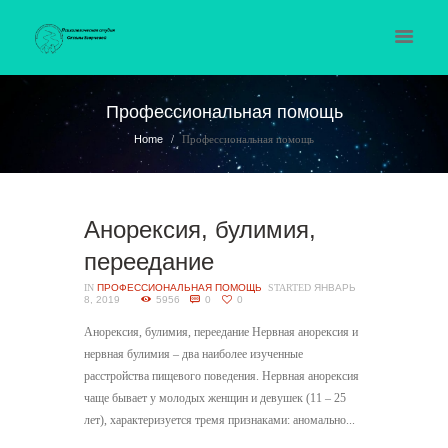
Профессиональная помощь
Home
Профессиональная помощь
Анорексия, булимия,
переедание
IN
ПРОФЕССИОНАЛЬНАЯ ПОМОЩЬ
STARTED
ЯНВАРЬ
8, 2019
5956
0
0
Анорексия, булимия, переедание Нервная анорексия и
нервная булимия – два наиболее изученные
расстройства пищевого поведения. Нервная анорексия
чаще бывает у молодых женщин и девушек (11 – 25
лет), характеризуется тремя признаками: аномально...