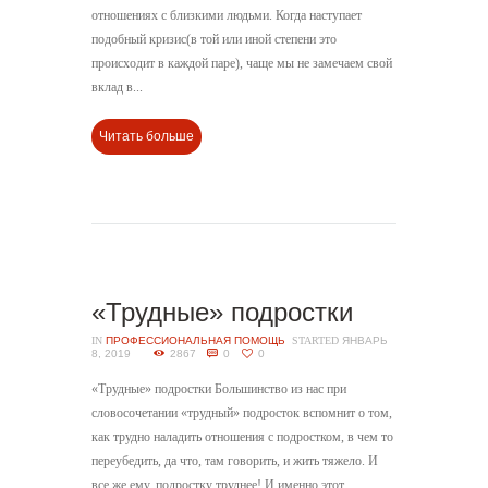
отношениях с близкими людьми. Когда наступает
подобный кризис(в той или иной степени это
происходит в каждой паре), чаще мы не замечаем свой
вклад в...
Читать больше
«Трудные» подростки
IN
ПРОФЕССИОНАЛЬНАЯ ПОМОЩЬ
STARTED
ЯНВАРЬ
8, 2019
2867
0
0
«Трудные» подростки Большинство из нас при
словосочетании «трудный» подросток вспомнит о том,
как трудно наладить отношения с подростком, в чем то
переубедить, да что, там говорить, и жить тяжело. И
все же ему, подростку труднее! И именно этот...