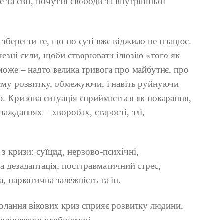
е та світ, почуття свободи та внутрішньої
 зберегти те, що по суті вже віджило не працює.
езні сили, щоби створювати ілюзію «того як
може – надто велика тривога про майбутнє, про
єму розвитку, обмежуючи, і навіть руйнуючи
ю. Кризова ситуація сприймається як покарання,
ражданнях – хворобах, старості, злі,
з кризи: суїцид, нервово-психічні,
а дезадаптація, посттравматичний стрес,
, наркотична залежність та ін.
олання вікових криз сприяє розвитку людини,
тановленню особистості.