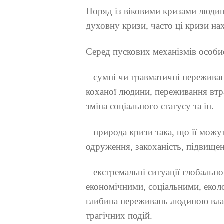
Поряд із віковими кризами людина
духовну кризи, часто ці кризи на
Серед пускових механізмів особи
– сумні чи травматичні переживан
коханої людини, переживання втрат
зміна соціального статусу та ін.
– природа кризи така, що її можут
одруження, закоханість, підвищен
– екстремальні ситуації глобально
економічними, соціальними, екол
глибина переживань людиною вла
трагічних подій.