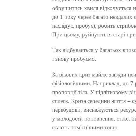
обрушитись хвиля відкочується на
до 1 року через багато невдалих
наслідує, пробує), робить стрибо
При цьому, руйнуються старі прид
Так відбувається у багатьох криз
і знову пробуємо.
За вікових криз майже завжди пси
фізіологічними. Наприклад, до 7
пропорції тіла. У підлітковому ві
сплеск. Криза середини життя – 
перебудови, виснажуються ресурс
у молодості, поповнення, отже, 
стають помітнішими тощо.