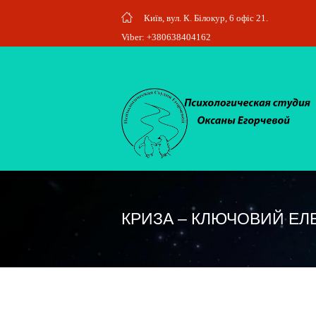
Київ, вул. К. Білокур, 6 офіс 21.
Viber: +380638404162
КРИЗА – КЛЮЧОВИЙ ЕЛ