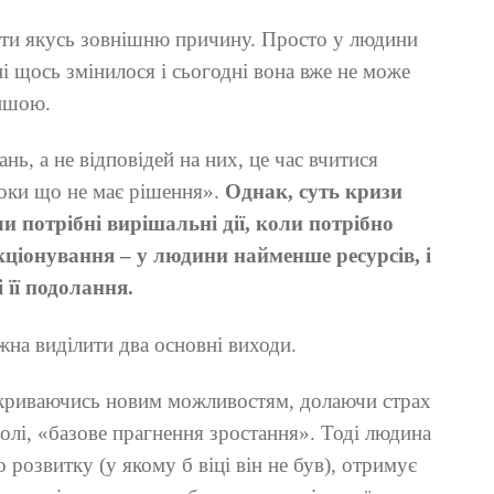
айти якусь зовнішню причину. Просто у людини
ні щось змінилося і сьогодні вона вже не може
іншою.
нь, а не відповідей на них, це час вчитися
оки що не має рішення».
Однак, суть кризи
ли потрібні вирішальні дії, коли потрібно
кціонування – у людини найменше ресурсів, і
 її подолання.
жна виділити два основні виходи.
дкриваючись новим можливостям, долаючи страх
іолі, «базове прагнення зростання». Тоді людина
 розвитку (у якому б віці він не був), отримує