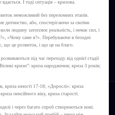
 вдається. І тоді ситуація – кризова.
звиток неможливий без переломних етапів.
не дитинство, або, спостерігаючи за своїми
 коли людину затоплює реальність, і немає сил, і
?», «Чому саме я?». Перебуваючи в безодні
є, що це розвиток, і що це на благо.
 розвиваються під час переходу від однієї стадії
Великі кризи”: криза народження; криза 3 років;
ів, криза юності 17-18; «Дорослі»: криза
криза пенсійного віку, криза старості.
оделі і через багато спроб створюються нові.
д. Згадайте морський прибій – перш ніж