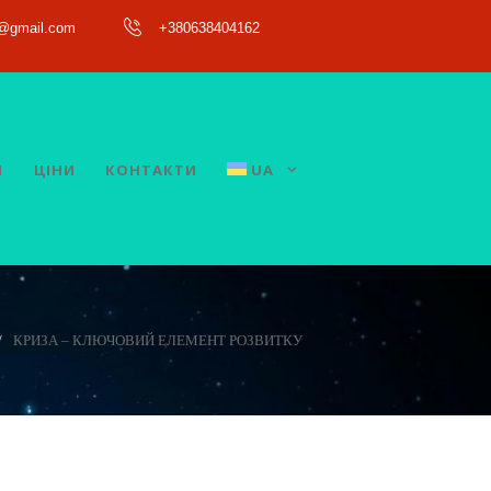
a@gmail.com
+380638404162
И
ЦІНИ
КОНТАКТИ
UA
КРИЗА – КЛЮЧОВИЙ ЕЛЕМЕНТ РОЗВИТКУ