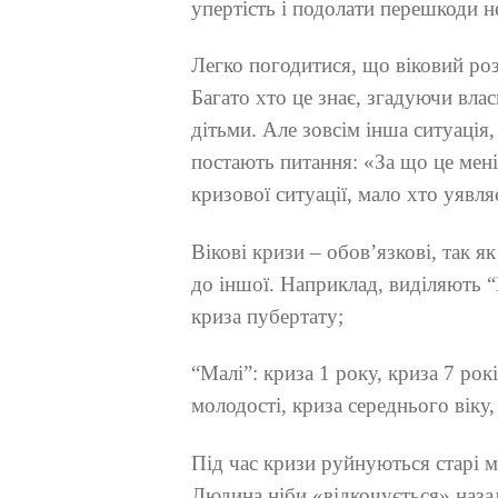
упертість і подолати перешкоди не
Легко погодитися, що віковий ро
Багато хто це знає, згадуючи влас
дітьми. Але зовсім інша ситуація,
постають питання: «За що це мені
кризової ситуації, мало хто уявля
Вікові кризи – обов’язкові, так як
до іншої. Наприклад, виділяють “
криза пубертату;
“Малі”: криза 1 року, криза 7 рок
молодості, криза середнього віку, 
Під час кризи руйнуються старі м
Людина ніби «відкочується» наза