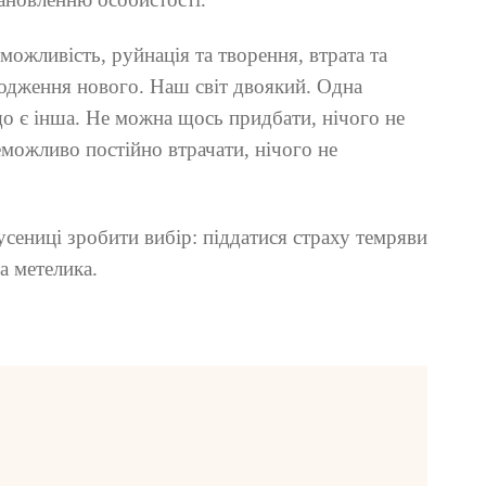
можливість, руйнація та творення, втрата та
родження нового. Наш світ двоякий. Одна
що є інша. Не можна щось придбати, нічого не
еможливо постійно втрачати, нічого не
усениці зробити вибір: піддатися страху темряви
а метелика.