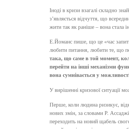
Іноді в кризи взагалі складно зн
з’являється відчуття, що всереди
жити так як раніше – вона стала 
Е.Йоманс пише, що це «час запита
любити питання, любити те, що п
така, що саме в той момент, ко
перейти на інші механізми фун
вона сумнівається у можливості
У вирішенні кризової ситуації мо
Перше, коли людина ризикує, ві
нових змін, за словами Р. Ассадж
переходить на новий щабель свого