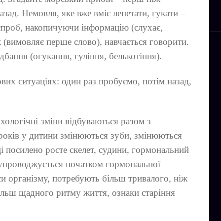
зад. Немовля, яке вже вміє лепетати, гукати –
 спроб, накопичуючи інформацію (слухає,
к (вимовляє перше слово), навчається говорити.
бання (огукання, гуління, белькотіння).
ових ситуаціях: один раз пробуємо, потім назад,
хологічні зміни відбуваються разом з
 років у дитини змінюються зуби, змінюються
ці посилено росте скелет, судини, гормональний
супроводжується початком гормональної
и організму, потребують більш тривалого, ніж
більш щадного ритму життя, ознаки старіння