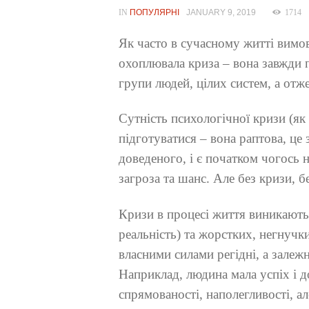
IN
ПОПУЛЯРНІ
JANUARY 9, 2019
1714
Як часто в сучасному житті вимов
охоплювала криза – вона завжди 
групи людей, цілих систем, а отж
Сутність психологічної кризи (як 
підготуватися – вона раптова, це 
доведеного, і є початком чогось 
загроза та шанс. Але без кризи, б
Кризи в процесі життя виникають
реальність) та жорстких, негнучк
власними силами регідні, а залеж
Наприклад, людина мала успіх і д
спрямованості, наполегливості, ал