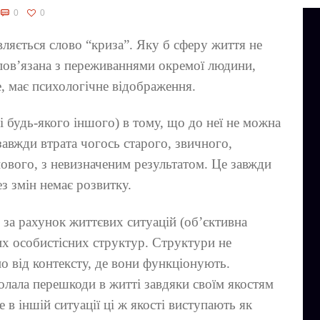
0
0
ляється слово “криза”. Яку б сферу життя не
пов’язана з переживаннями окремої людини,
е, має психологічне відображення.
і будь-якого іншого) в тому, що до неї не можна
завжди втрата чогось старого, звичного,
нового, з невизначеним результатом. Це завжди
ез змін немає розвитку.
 за рахунок життєвих ситуацій (об’єктивна
их особистісних структур. Структури не
но від контексту, де вони функціонують.
олала перешкоди в житті завдяки своїм якостям
е в іншій ситуації ці ж якості виступають як