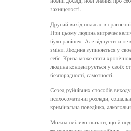
новий досвід, нові знання про себ
захищеності.
Другий вихід полягає в прагненні
При цьому людина витрачає велич
було раніше». Але відпустити не 
зміни. Людина зупиняється у сво
себе. Криза може стати хронічно
людина концентрується у своїх ст
безпорадності, самотності.
Серед руйнівних способів виходу 
психосоматичні розлади, соціальн
кримінальна поведінка, алкогольна
Можна сміливо сказати, що й под
то подолання екзистенційних – с