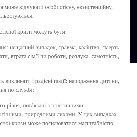
 може відчувати особистісну, екзистенційну,
хльостуються.
стісної кризи можуть бути:
ня: нещасний випадок, травма, каліцтво, смерть
и, втрата сім’ї чи роботи, розлука, самотність,
ь викликати і радісні події: народження дитини,
ня по службі;
го рівня, пов’язані з політичними,
огічними, природними лихами. У цих випадках
сної кризи може посилюватися масштабністю