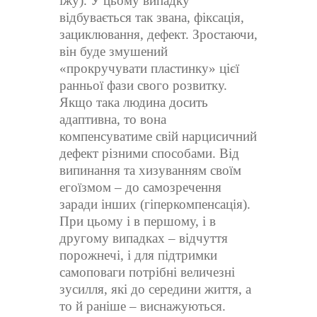
їжу). У цьому випадку
відбувається так звана, фіксація,
зациклювання, дефект. Зростаючи,
він буде змушений
«прокручувати пластинку» цієї
ранньої фази свого розвитку.
Якщо така людина досить
адаптивна, то вона
компенсуватиме свій нарцисичний
дефект різними способами. Від
випинання та хизуванням своїм
егоїзмом – до самозречення
заради інших (гіперкомпенсація).
При цьому і в першому, і в
другому випадках – відчуття
порожнечі, і для підтримки
самоповаги потрібні величезні
зусилля, які до середини життя, а
то й раніше – виснажуються.