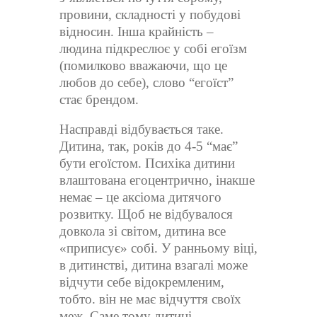
провини, складності у побудові
відносин. Інша крайність –
людина підкреслює у собі егоїзм
(помилково вважаючи, що це
любов до себе), слово “егоїст”
стає брендом.
Насправді відбувається таке.
Дитина, так, років до 4-5 “має”
бути егоїстом. Психіка дитини
влаштована егоцентрично, інакше
немає – це аксіома дитячого
розвитку. Щоб не відбувалося
довкола зі світом, дитина все
«приписує» собі. У ранньому віці,
в дитинстві, дитина взагалі може
відчути себе відокремленим,
тобто. він не має відчуття своїх
меж. Саме тому дитині