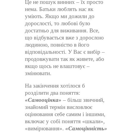
Це не пошук винних – їх просто
нема. Батьки люблять нас як
уміють. Якщо ми дожили до
дорослості, то любові було
достатньо для виживання. Все,
що відбувається вже з дорослою
людиною, повністю в його
відповідальності. У Вас є вибір –
продовжувати так як живете, або
якщо щось не влаштовує –
змінювати.
На закінчення хотілося б
розділити два поняття:
«Самооцінка»
– більш звичний,
знайомий термін висловлює
оцінювання себе самим і іншими,
включає у собі поняття «шкали»,
«вимірювання».
«Самоцінність»