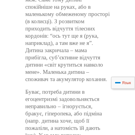
спокійніше на руках, або в
маленькому обмеженому просторі
(в колисці). З розвитком
приходить відчуття тілесних
кордонів: “ось тут ще я (рука,
наприклад), а там вже не я”.
Дитина закричала – мама
прибігла, суб’єктивне відчуття
дитини «світ крутиться навколо
мене». Маленька дитина –
споживач та акумулятор кохання.
Язык
Буває, потреба дитини в
егоцентризмі задовольняється
неправильно – ігнорується,
бракує, гіперопека, або підміна
(напр. дитина хоче, щоб її
пожаліли, а натомість їй дають