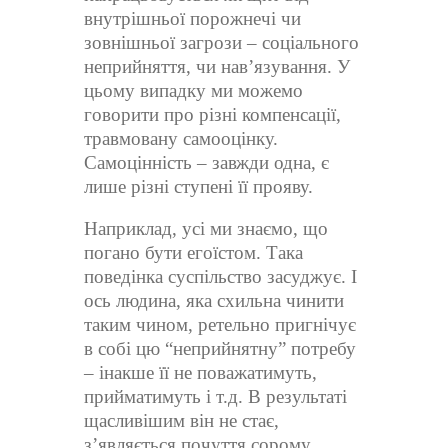
внутрішньої порожнечі чи
зовнішньої загрози – соціального
неприйняття, чи нав’язування. У
цьому випадку ми можемо
говорити про різні компенсації,
травмовану самооцінку.
Самоцінність – завжди одна, є
лише різні ступені її прояву.
Наприклад, усі ми знаємо, що
погано бути егоїстом. Така
поведінка суспільство засуджує. І
ось людина, яка схильна чинити
таким чином, ретельно пригнічує
в собі цю “неприйнятну” потребу
– інакше її не поважатимуть,
прийматимуть і т.д. В результаті
щасливішим він не стає,
з’являється почуття сорому,