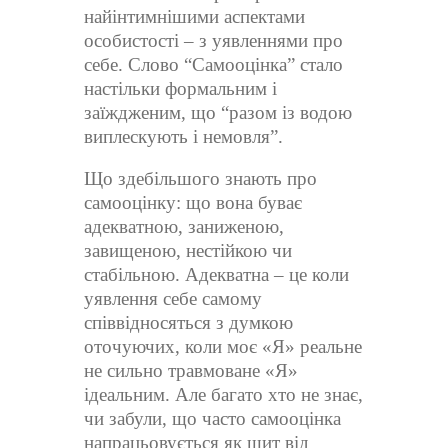
найінтимнішими аспектами
особистості – з уявленнями про
себе. Слово “Самооцінка” стало
настільки формальним і
заїждженим, що “разом із водою
виплескують і немовля”.
Що здебільшого знають про
самооцінку: що вона буває
адекватною, заниженою,
завищеною, нестійкою чи
стабільною. Адекватна – це коли
уявлення себе самому
співвідносяться з думкою
оточуючих, коли моє «Я» реальне
не сильно травмоване «Я»
ідеальним. Але багато хто не знає,
чи забули, що часто самооцінка
напрацьовується як щит від