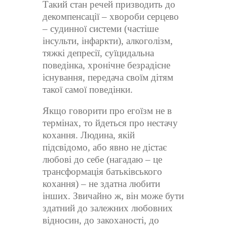
Такий стан речей призводить до
декомпенсації – хвороби серцево
– судинної системи (частіше
інсульти, інфаркти), алкоголізм,
тяжкі депресії, суїцидальна
поведінка, хронічне безрадісне
існування, передача своїм дітям
такої самої поведінки.
Якщо говорити про егоїзм не в
термінах, то йдеться про нестачу
кохання. Людина, якій
підсвідомо, або явно не дістає
любові до себе (нагадаю – це
трансформація батьківського
кохання) – не здатна любити
інших. Звичайно ж, він може бути
здатний до залежних любовних
відносин, до закоханості, до